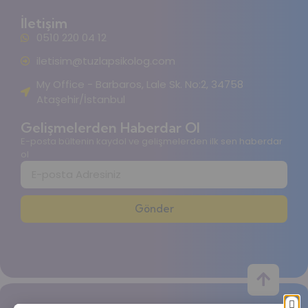
İletişim
0510 220 04 12
iletisim@tuzlapsikolog.com
My Office - Barbaros, Lale Sk. No:2, 34758
Ataşehir/İstanbul
Gelişmelerden Haberdar Ol
E-posta bültenin kaydol ve gelişmelerden ilk sen haberdar
ol
Gönder